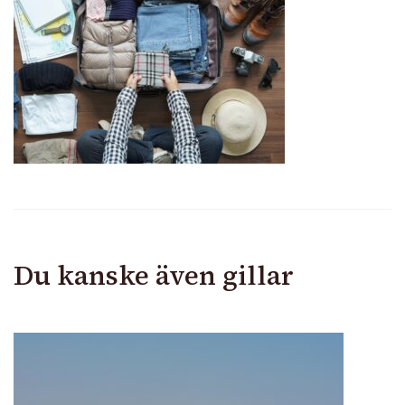
inför
resa
Du kanske även gillar